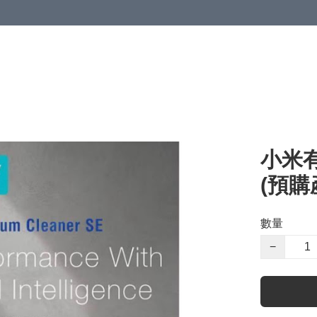
小米有
(預購
數量
−