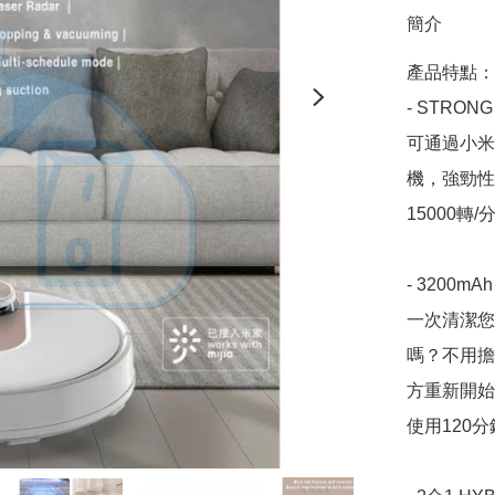
簡介
產品特點：

- STRONG
可通過小米
機，強勁性
15000轉
- 3200mAh
一次清潔您
嗎？不用擔
方重新開始
使用120分鐘