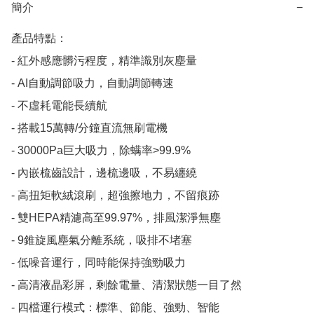
簡介
−
產品特點：

- 紅外感應髒污程度，精準識別灰塵量

- AI自動調節吸力，自動調節轉速

- 不虛耗電能長續航

- 搭載15萬轉/分鐘直流無刷電機

- 30000Pa巨大吸力，除螨率>99.9%

- 內嵌梳齒設計，邊梳邊吸，不易纏繞

- 高扭矩軟絨滾刷，超強擦地力，不留痕跡

- 雙HEPA精濾高至99.97%，排風潔淨無塵

- 9錐旋風塵氣分離系統，吸排不堵塞

- 低噪音運行，同時能保持強勁吸力

- 高清液晶彩屏，剩餘電量、清潔狀態一目了然

- 四檔運行模式：標準、節能、強勁、智能
