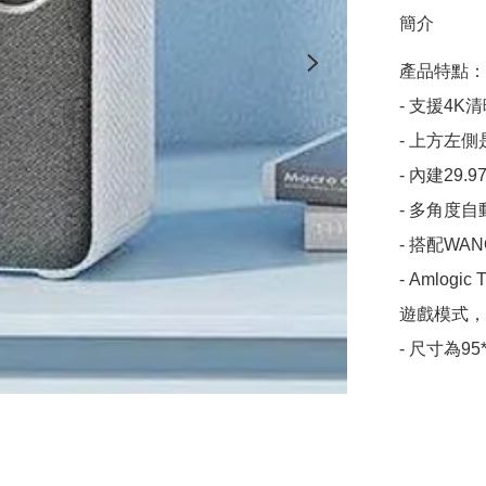
簡介
產品特點：

- 支援4K
- 上方左側
- 內建29
- 多角度自
- 搭配WA
- Amlo
遊戲模式，
- 尺寸為95