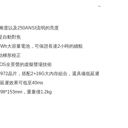
−
清晰度以及250ANSI流明的亮度 

是自動對焦

.97Wh大容量電池，可保證長達2小時的續航

動梯形校正

NOS全景聲的虛擬聲場技術

gic T972晶片，搭配2+16G大內存組合，還具備低延遲
延遲效果可低至40ms

*98*153mm，重量僅1.2kg