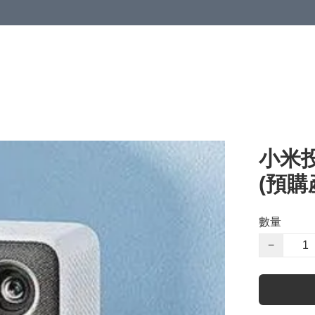
小米投
(預購
數量
−