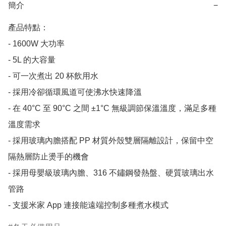
簡介
−
產品特點：

- 1600W 大功率

- 5L 的大容量

- 可一次煮出 20 杯飲用水

- 採用冷卻循環風道可使沸水快速降溫

- 在 40°C 至 90°C 之間 ±1°C 無級調節保溫溫度，滿足多種
溫度需求

- 採用玻璃內膽搭配 PP 材質外殼雙層隔離設計，保留中空
隔熱層防止燙手的機會

- 採用母嬰級玻璃內膽、316 不鏽鋼發熱盤、硬質玻璃出水
管路

- 支援米家 App 連接能遠端控制多種煮水模式