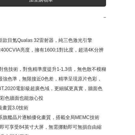
−
新款目氪Qualas 32雷射器，純三色激光引擎

2400CVIA亮度，擁有1600:1對比度，超清4K分辨
R對焦技術，對焦精準度提升1-1.3倍，無色散不模糊

界最強色準，無限接近0色差，精準呈現原片色彩，
%BT.2020電影級超廣色域，更細膩更真實，牆面色
彩色牆面也能放心投

級畫質3.0技術

T9系旗艦晶片逐幀優化畫質，搭載全局MEMC技術

.9米即可享受84英寸大屏，無需挪動即可無損自由縮