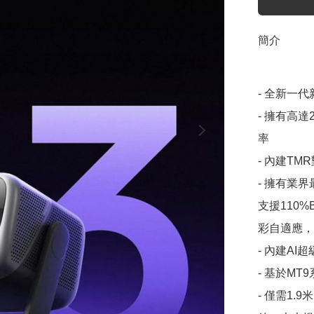
簡介
- 全新一代
- 擁有高達
率

- 內建TM
- 擁有業
支援110
彩自適應，
- 內建AI超
- 基於M
- 僅需1