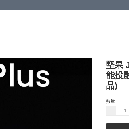
堅果 
能投影
品)
數量
−