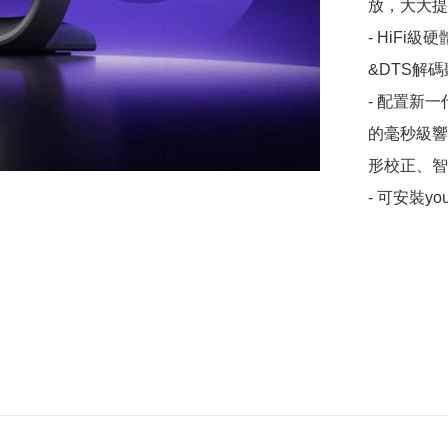
放，大大提
- HiF
&DTS解
- 配置新
的毫秒級響
形校正、智