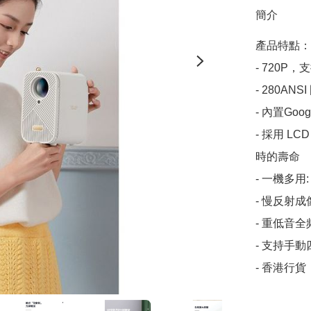
簡介
產品特點：

- 720P，支
- 280ANS
- 內置Goog
- 採用 L
時的壽命

- 一機多用
- 慢反射
- 重低音
- 支持手動
- 香港行