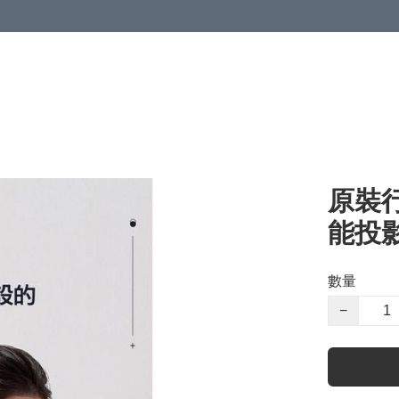
原裝行
能投影
數量
−