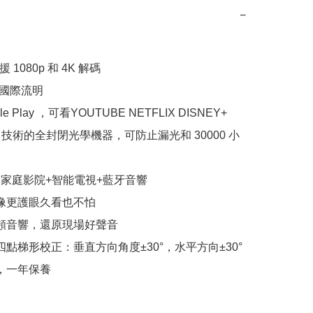
−
援 1080p 和 4K 解碼

I 國際流明

le Play ，可看YOUTUBE NETFLIX DISNEY+

CD 技術的全封閉光學機器，可防止漏光和 30000 小
: 家庭影院+智能電視+藍牙音響

成像更護眼久看也不怕

全頻音響，還原現場好聲音

四點梯形校正：垂直方向角度±30°，水平方向±30°

貨，一年保養