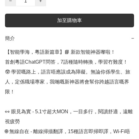
−
+
加至購物車
簡介
−
【智能學海，粵語新篇章】📘 新款智能神器嚟啦！

首創粵語ChatGPT問答，7語種隨時轉換，學習冇難度！

🤓 學習嘅路上，語言唔應該成為障礙。無論你係學生、旅
人，定係職場專家，我哋嘅新神器將會幫你跨越語言嘅界
限！

👀 眼見為實 - 5.1寸超大MON，一目多行，閱讀舒適，遠離
視疲勞

🌐 無線自在 - 離線掃描翻譯，15種語言即掃即譯，Wi-Fi唔