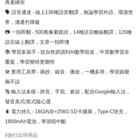
再束縛你

🗣 語音通達 - 線上136種語音翻譯，無論學習外語、環遊世
界，溝通冇障礙

📷 一拍即翻 - 500萬像素鏡頭，14種語言離線翻譯，120種
語言線上翻譯，文章一拍即懂

📚 學習多面手 - 從自然拼讀到AI數學批改，中英數學習全
覆蓋，學習變得更聰明

🛠 實用工具齊 - 摘抄、錄音、播放，一機多用，學習娛樂
兩不誤

🔠 輸入法多樣 - 拼音、手寫、倉頡，配合Google輸入法，
發音美式/英式隨心選

🔋 電力持久 - 16G內存+256G SD卡擴展，Type-C快充，
1800mAh電池，學習唔中斷
旅行出埠用品