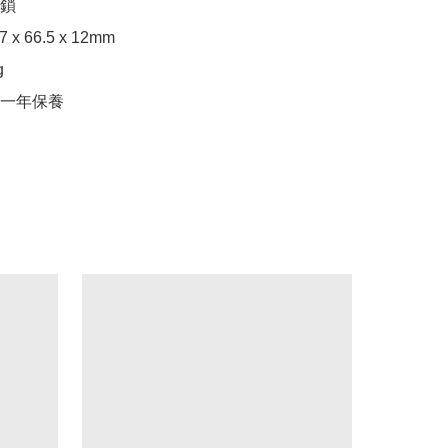
鎖

x 66.5 x 12mm



一年保養