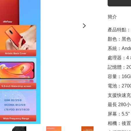
簡介
產品特點：

顏色：黑色, 
系統：Androi
處理器：4 核Qu
記憶體：2G
容量：16GB 
電池：2700
支援快速充
最長 280小
屏幕：5.5" 9
相機：後置相