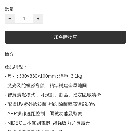
數量
−
+
加至購物車
簡介
−
產品特點：

- 尺寸: 330×330×100mm ; 淨重: 3.1kg

- 激光及陀螺儀導航，精準構建全屋地圖

- 智慧清潔模式，可規劃、劃區、指定區域清掃

- 配備UV紫外線殺菌功能, 除菌率高達99.8%

- APP操作遙距控制、調教功能及監察

- NIDEC日本無刷電機: 超強吸力超長壽命
