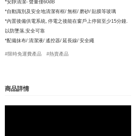
*安靜清潔- 聲量僅60dB

*自動識別及安全地清潔有框/ 無框/ 磨砂/ 貼膜等玻璃

*內置後備供電系統, 停電之後能在窗戶上停留至少15分鐘.
以防墜落,安全可靠

*配備抹布/ 清潔液/ 遙控器/ 延長線/ 安全繩
限時免運費產品
熱賣產品
商品詳情