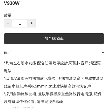
V930W
數量
−
+
加至購物車
簡介
−
*具備左右噴水功能,配合防滑履帶設計,可濕抹窗戶,清潔更
乾淨.

*以清潔液噴濕前抹布軟化塵埃, 後抹布清除窗面灰塵並清除
殘留水跡,以每秒6.5m/min 之速度快捷高效清潔窗戶

*採用自動路線技術, 並以半個機身重疊路線行走清潔, 確保
沒有遺漏任何位置, 清潔完後自動返回
