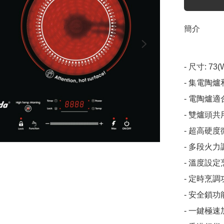
簡介
- 尺寸: 73(
- 集電陶
- 電陶爐適
- 雙爐頭共
- 超高硬
- 多段火
- 溫度設定
- 定時烹調
- 安全鎖功
- 一鍵極速