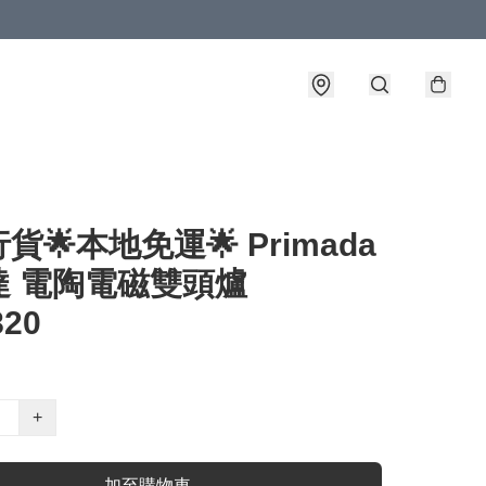
貨🌟本地免運🌟 Primada
達 電陶電磁雙頭爐
820
+
加至購物車