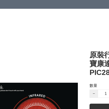
原裝行
寶康
PIC2
數量
−