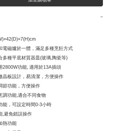
−
W)×42(D)×7(H)cm

爐和電磁爐於一體，滿足多種烹飪方式

合多種平底材質器皿(玻璃,陶瓷等)

用2800W功能, 適用於13A插頭

度微晶板設計，易清潔，方便操作

力調節功能，方便操作

烹調功能,適合不同食物

功能，可設定時間0-3小時

能,避免錯誤操作

加熱功能
