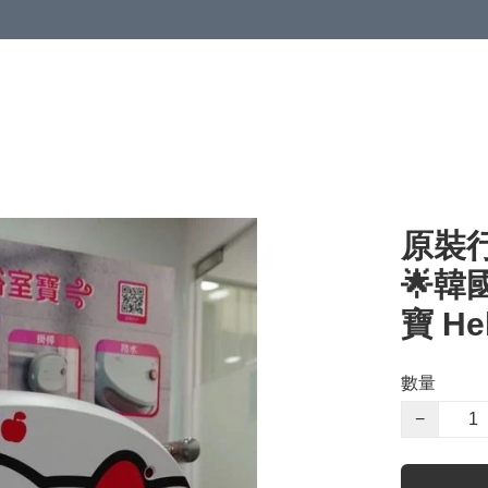
原裝行
🌟韓
寶 He
數量
−