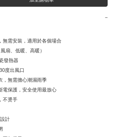
−
攜，無需安裝，適用於各個場合

（風扇、低暖、高暖）

陶瓷發熱器

30度出風口

乾衣，無需擔心潮濕雨季

熱斷電保護，安全使用最放心

，不燙手

水設計


