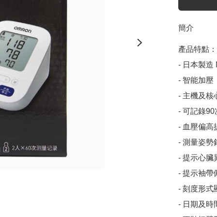
簡介
產品特點：

- 日本製造 M
- 智能加壓
- 主機及
- 可記錄9
- 血壓偏高
- 測量姿勢
- 提示心臟
- 提示袖
- 刻度形
- 日期及時