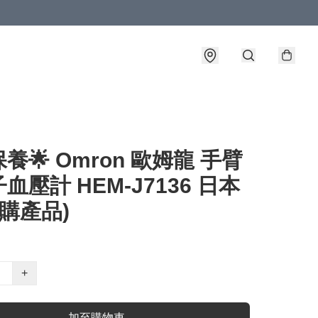
養🌟 Omron 歐姆龍 手臂
血壓計 HEM-J7136 日本
預購產品)
+
加至購物車