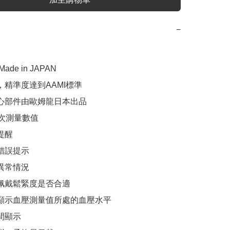
−
ade in JAPAN

，精準度達到AAMI標準

核心部件由歐姆龍日本出品

0次測量數值

提醒

錯誤提示

異常情況

帶佩戴鬆緊度是否合適

式顯示血壓測量值所處的血壓水平

間顯示
