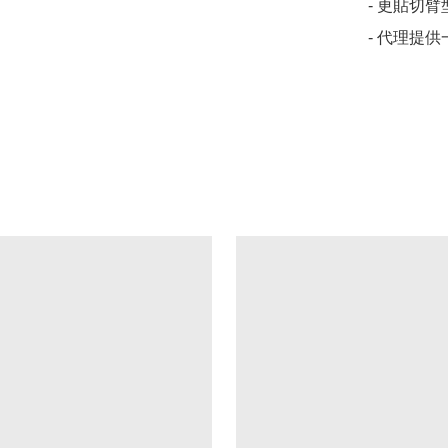
- 更貼切臂
- 代理提