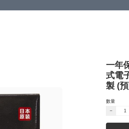
一年保
式電子
製 (
數量
−