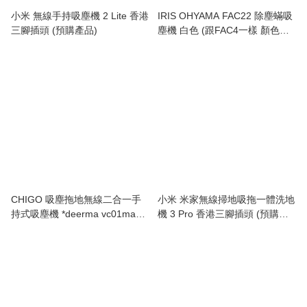
小米 無線手持吸塵機 2 Lite 香港
IRIS OHYAMA FAC22 除塵蟎吸
三腳插頭 (預購產品)
塵機 白色 (跟FAC4一樣 顏色不
同) 香港三腳插頭 (隨機附送一包
25個一次性塵網) (預購產品)
CHIGO 吸塵拖地無線二合一手
小米 米家無線掃地吸拖一體洗地
持式吸塵機 *deerma vc01max
機 3 Pro 香港三腳插頭 (預購產
同款再性能升級* (預購產品)
品)