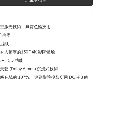
−
重激光技術，無需色輪技術

分辨率

度流明

人驚嘆的150 ” 4K 影院體驗

+、3D 功能

 (Dolby Atmos) 沉浸式技術

 頂級色域的 107%。 達到影院投影所用 DCI-P3 的 