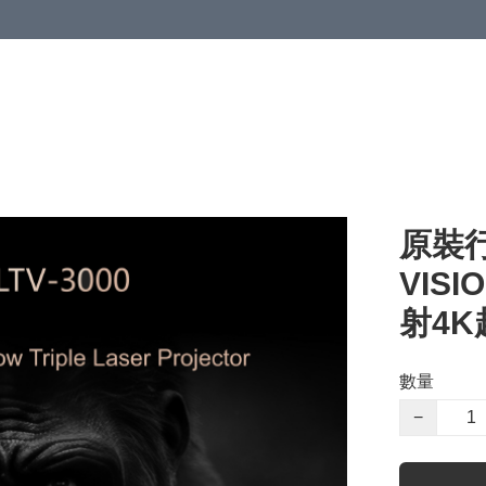
原裝行
VISI
射4
數量
−