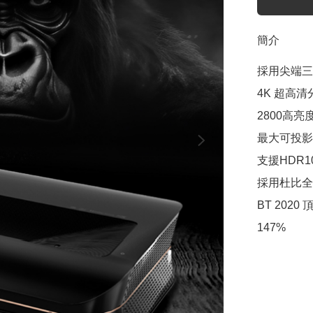
簡介
採用尖端三
4K 超高清
2800高亮
最大可投影令
支援HDR10
採用杜比全景聲
BT 2020
147%