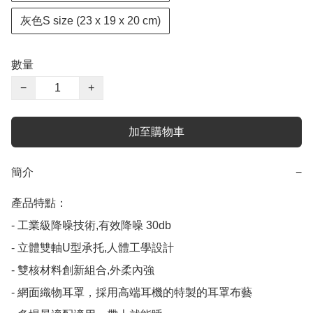
灰色S size (23 x 19 x 20 cm)
數量
−
+
加至購物車
簡介
−
產品特點：

- 工業級降噪技術,有效降噪 30db

- 立體雙軸U型承托,人體工學設計

- 雙核材料創新組合,外柔內強

- 網面織物耳罩，採用高端耳機的特製的耳罩布藝
