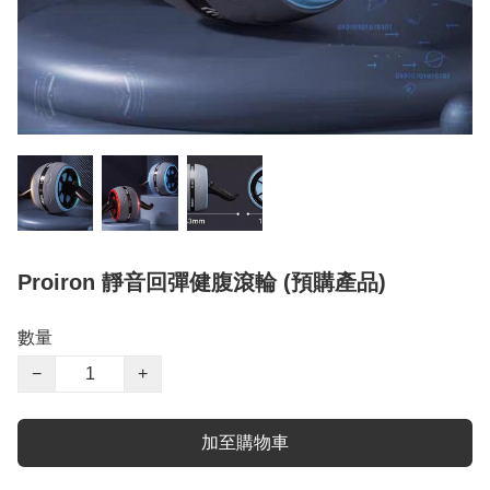
Proiron 靜音回彈健腹滾輪 (預購產品)
數量
−
+
加至購物車