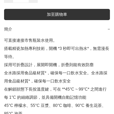
加至購物車
簡介
−
可直接連接市售瓶裝水使用。

搭載精瓷加熱專利技術，開機 *3 秒即可出熱水*，無需漫長
等待。

採用可折疊設計，展開即開機，折疊則能有效防塵

全水路採用食品級材質*，確保每一口飲水安全。全水路採
用食品級材質*，確保每一口飲水安全

在解鎖狀態下長按溫度鍵，可在 **45°C ~ 99°C* 之間進行
每 1°C 的細緻調節，並具備開機自動記憶功能

45°C 檸檬水、55°C 豆漿、80°C 咖啡、90°C 養生花茶、
95°C 泡茶
