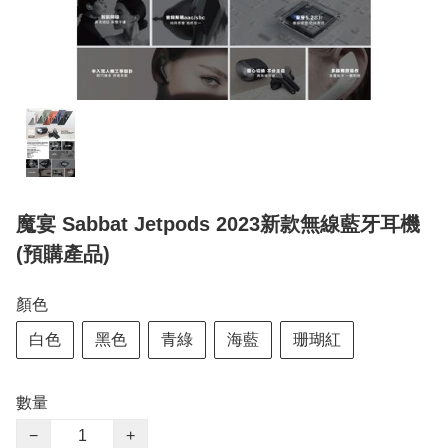
魔宴 Sabbat Jetpods 2023新款無線藍牙耳機
(預購產品)
顏色
白色
黑色
青綠
海藍
珊瑚紅
數量
−
+