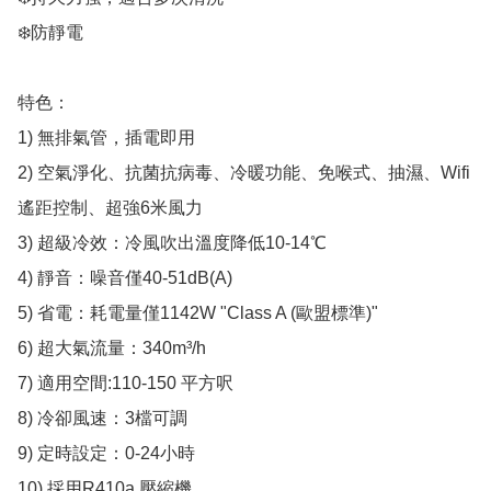
❄️防靜電

特色：

1) 無排氣管，插電即用  

2) 空氣淨化、抗菌抗病毒、冷暖功能、免喉式、抽濕、Wifi 
遙距控制、超強6米風力

3) 超級冷效：冷風吹出溫度降低10-14℃  

4) 靜音：噪音僅40-51dB(A)  

5) 省電：耗電量僅1142W "Class A (歐盟標準)"

6) 超大氣流量：340m³/h  

7) 適用空間:110-150 平方呎

8) 冷卻風速：3檔可調  

9) 定時設定：0-24小時  

10) 採用R410a 壓縮機  
