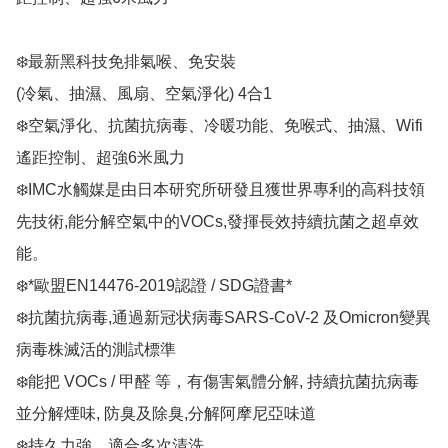
❄️最新黑科技免排氣喉、免安裝  

(冷氣、抽濕、風扇、空氣淨化) 4合1 

❄️空氣淨化、抗菌抗病毒、冷暖功能、免喉式、抽濕、Wifi 
遙距控制、超強6米風力

❄️IMC水觸媒是由日本研究所研發且獲世界專利的高科技領
先技術,能分解空氣中的VOCs,發揮長效持續抗菌之超卓效
能。

❄️*歐盟EN14476-2019認證 / SDG證書*

❄️抗菌抗病毒,通過新冠状病毒SARS-CoV-2 及Omicron變異
病毒株滅活的測試標準

❄️能把 VOCs / 甲醛 等，有傷害氣體分解, 持續抗菌抗病毒
並分解煙味, 防臭及除臭,分解阿摩尼亞味道 

❄️持久力強，適合多次清洗
