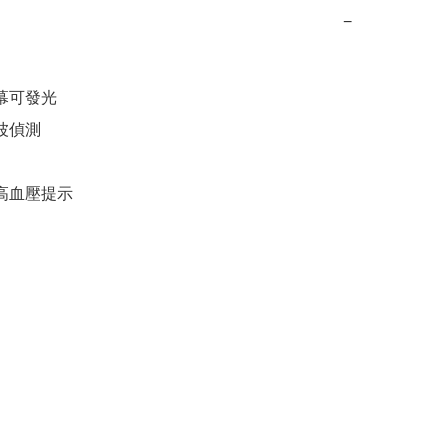
−
幕可發光

波偵測

D高血壓提示
