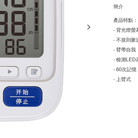
簡介
產品特點：

- 背光燈螢
- 不規則脈
- 臂帶自我

- 檢測LE
- 60次記憶

- 上臂式