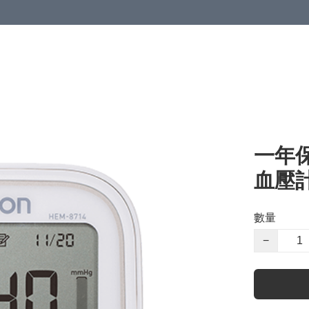
一年保
血壓計
數量
−